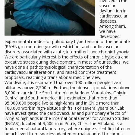
involved in the
vascular
dysfunction in
cardiovascular
diseases.
Among them,
we have
developed
experimental models of pulmonary hypertension of the neonate
(PAHN), intrauterine growth restriction, and cardiovascular
disorers associated with acute, intermittent and chronic hypoxia.
We are particularly interest is the effects of chronic hypoxia and
oxidative stress during development. In most of our studies, we
have done a pathophysiological characterization of the
cardiovascular alterations, and raised concrete treatment
proposals, reaching a translational medicine view.
Worldwide, it is estimated that over 100 million people live in
altitudes above 2,500 m. Further, the densest populations above
3,000 m. are in the South American Andean Mountains. Only in
Central and South America, it is estimated that more than
35,000,000 people live at high-lands and in Chile more than
100,000 work in high-altitude shifts. For several years our Lab
have investigated the cardiovascular and pulmonary effects of
living at highlands in the International Center for Andean Studies
(INCAS), located at 3,600 m in Putre, Chile. The Altiplano is a
fundamental natural laboratory, where unique scientific data can
be achieved from species adapted or mal-adapted to chronic