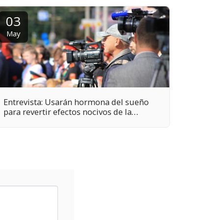
03
May
Entrevista: Usarán hormona del sueño
para revertir efectos nocivos de la
hipoxia crónica en el recién nacido